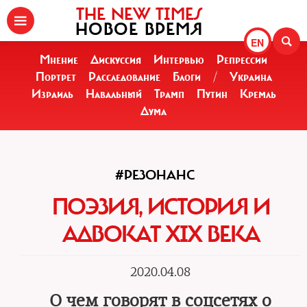
THE NEW TIMES
НОВОЕ ВРЕМЯ
EN
Мнение
Дискуссия
Интервью
Репрессии
Портрет
Расследование
Блоги
/
Украина
Израиль
Навальный
Трамп
Путин
Кремль
Дума
#РЕЗОНАНС
ПОЭЗИЯ, ИСТОРИЯ И
АДВОКАТ XIX ВЕКА
2020.04.08
О чем говорят в соцсетях о