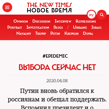
THE NEW TIMES
НОВОЕ ВРЕМЯ
РУ
Opinion
Discussion
Interview
Repressions
Portrait
Investigation
Blogs
/
Ukraine
Israel
Navalny
Trump
Putin
Kremlin
Duma
#EPIDEMIC
ВЫБОРА СЕЙЧАС НЕТ
2020.04.08
Путин вновь обратился к
россиянам и обещал поддержать.
Вспомнил президент и о