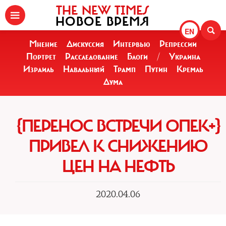
THE NEW TIMES
НОВОЕ ВРЕМЯ
EN
Мнение
Дискуссия
Интервью
Репрессии
Портрет
Расследование
Блоги
/
Украина
Израиль
Навальный
Трамп
Путин
Кремль
Дума
{ПЕРЕНОС ВСТРЕЧИ ОПЕК+}
ПРИВЕЛ К СНИЖЕНИЮ
ЦЕН НА НЕФТЬ
2020.04.06