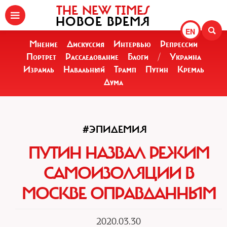
THE NEW TIMES
НОВОЕ ВРЕМЯ
EN
Мнение
Дискуссия
Интервью
Репрессии
Портрет
Расследование
Блоги
/
Украина
Израиль
Навальный
Трамп
Путин
Кремль
Дума
#ЭПИДЕМИЯ
ПУТИН НАЗВАЛ РЕЖИМ
САМОИЗОЛЯЦИИ В
МОСКВЕ ОПРАВДАННЫМ
2020.03.30