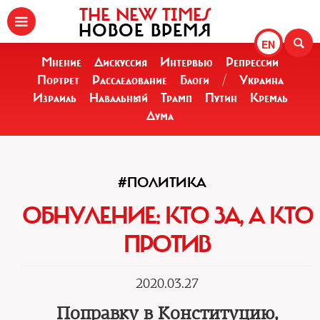
THE NEW TIMES
НОВОЕ ВРЕМЯ
EN
Мнение
Дискуссия
Интервью
Репрессии
Портрет
Расследование
Блоги
/
Украина
Израиль
Навальный
Трамп
Путин
Кремль
Дума
#ПОЛИТИКА
ОБНУЛЕНИЕ: КТО ЗА, А КТО
ПРОТИВ
2020.03.27
Поправку в Конституцию,