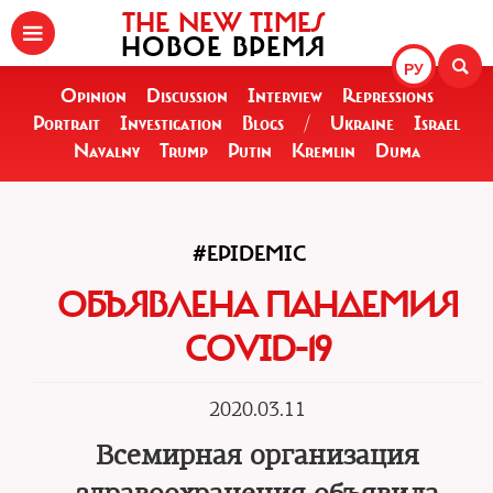
THE NEW TIMES
НОВОЕ ВРЕМЯ
РУ
Opinion
Discussion
Interview
Repressions
Portrait
Investigation
Blogs
/
Ukraine
Israel
Navalny
Trump
Putin
Kremlin
Duma
#EPIDEMIC
ОБЪЯВЛЕНА ПАНДЕМИЯ
COVID-19
2020.03.11
Всемирная организация