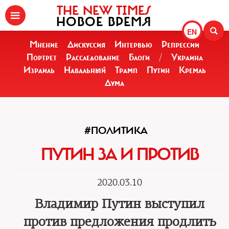
THE NEW TIMES
НОВОЕ ВРЕМЯ
EN
Мнение
Дискуссия
Интервью
Репрессии
Портрет
Расследование
Блоги
/
Украина
Израиль
Навальный
Трамп
Путин
Кремль
Дума
#ПОЛИТИКА
ПУТИН ЗА И ПРОТИВ
2020.03.10
Владимир Путин выступил
против предложения продлить