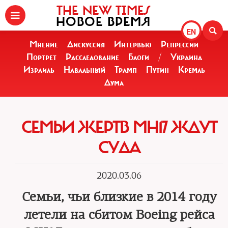
THE NEW TIMES
НОВОЕ ВРЕМЯ
EN
Мнение
Дискуссия
Интервью
Репрессии
Портрет
Расследование
Блоги
/
Украина
Израиль
Навальный
Трамп
Путин
Кремль
Дума
СЕМЬИ ЖЕРТВ MH17 ЖДУТ
СУДА
2020.03.06
Семьи, чьи близкие в 2014 году
летели на сбитом Boeing рейса