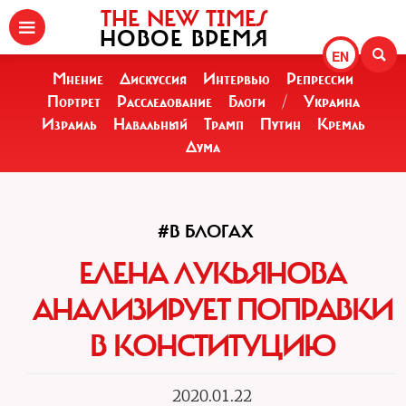
THE NEW TIMES
НОВОЕ ВРЕМЯ
EN
Мнение
Дискуссия
Интервью
Репрессии
Портрет
Расследование
Блоги
/
Украина
Израиль
Навальный
Трамп
Путин
Кремль
Дума
#В БЛОГАХ
ЕЛЕНА ЛУКЬЯНОВА
АНАЛИЗИРУЕТ ПОПРАВКИ
В КОНСТИТУЦИЮ
2020.01.22