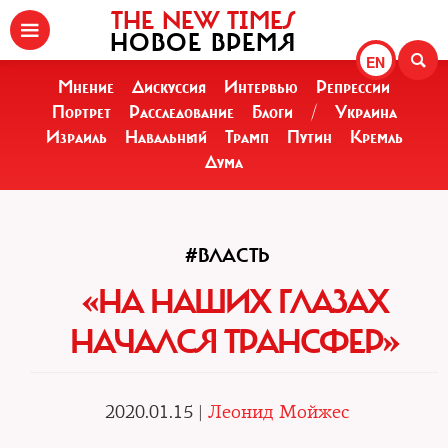
THE NEW TIMES
НОВОЕ ВРЕМЯ
EN
Мнение
Дискуссия
Интервью
Репрессии
Портрет
Расследование
Блоги
/
Украина
Израиль
Навальный
Трамп
Путин
Кремль
Дума
#ВЛАСТЬ
«НА НАШИХ ГЛАЗАХ
НАЧАЛСЯ ТРАНСФЕР»
2020.01.15 |
Леонид Мойжес