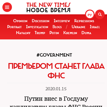
THE NEW TIMES
НОВОЕ ВРЕМЯ
РУ
Opinion
Discussion
Interview
Repressions
Portrait
Investigation
Blogs
/
Ukraine
Israel
Navalny
Trump
Putin
Kremlin
Duma
#GOVERNMENT
ПРЕМЬЕРОМ СТАНЕТ ГЛАВА
ФНС
2020.01.15
Путин внес в Госдуму