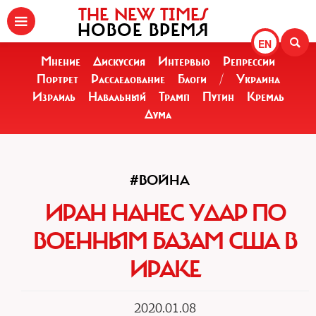
THE NEW TIMES
НОВОЕ ВРЕМЯ
EN
Мнение
Дискуссия
Интервью
Репрессии
Портрет
Расследование
Блоги
/
Украина
Израиль
Навальный
Трамп
Путин
Кремль
Дума
#ВОЙНА
ИРАН НАНЕС УДАР ПО
ВОЕННЫМ БАЗАМ США В
ИРАКЕ
2020.01.08