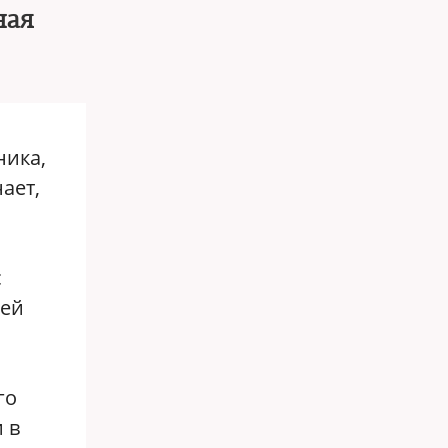
ная
ника,
ает,
с
оей
го
 в