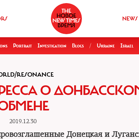
ORS
NEWS
ions
Portrait
Investigation
Blogs
/
Ukraine
Israel
RLD/RESONANCE
РЕССА О ДОНБАССКО
ОБМЕНЕ
2019.12.30
провозглашенные Донецкая и Луганс