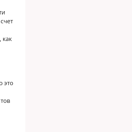
ти
 счет
 как
о это
нтов