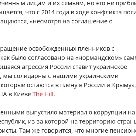
еченным лицам и их семьям, но это не прибл
ается, что с 2014 года в ходе конфликта пог
кращаются, «несмотря на соглашение о
вращение освобожденных пленников с
 как было согласовано на «нормандском» сам
ющаяся агрессия России ставит украинское
м, мы солидарны с нашими украинскими
оторые остаются в плену в России и Крыму»,
ША в Киеве
The Hill
.
ленными выпустило материал о коррупции на
спублик, из-за которой на территорию стран
исты. Там же говорится, что многие пенсио