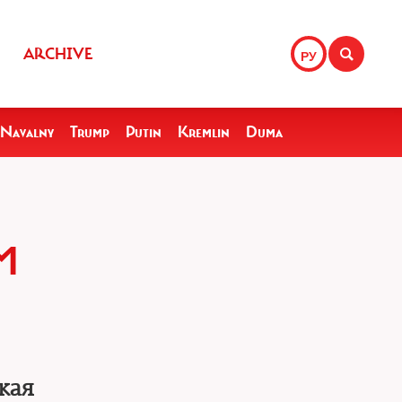
ARCHIVE
РУ
Navalny
Trump
Putin
Kremlin
Duma
М
кая