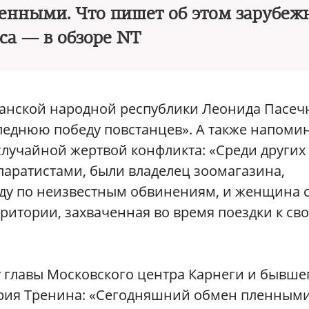
енными. Что пишет об этом зарубеж
са — в обзоре NT
анской народной республики Леонида Пасеч
леднюю победу повстанцев». А также напомин
 случайной жертвой конфликта: «Среди других
паратистами, были владелец зоомагазина,
ду по неизвестным обвинениям, и женщина 
итории, захваченная во время поездки к св
 главы Московского центра Карнеги и бывше
рия Тренина: «Сегодняшний обмен пленными