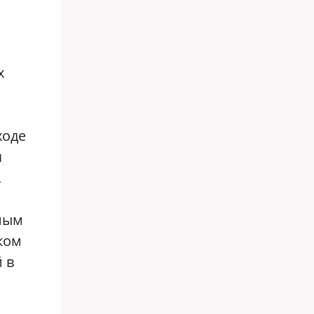
х
ходе
я
.
нным
ком
 в