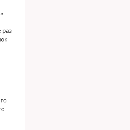
в»
 раз
пок
м
ого
то