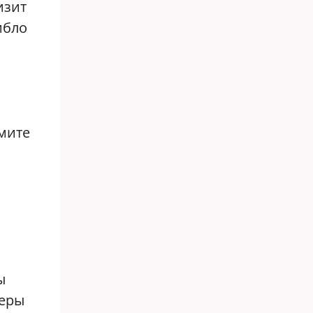
изит
ибло
мите
ы
неры