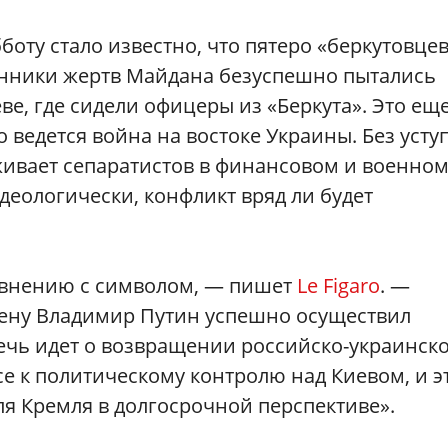
бботу стало известно, что пятеро «беркутовце
венники жертв Майдана безуспешно пытались
ве, где сидели офицеры из «Беркута». Это еще
 ведется война на востоке Украины. Без усту
живает сепаратистов в финансовом и военно
еологически, конфликт вряд ли будет
авнению с символом, — пишет
Le Figaro
. —
мену Владимир Путин успешно осуществил
ечь идет о возвращении российско-украинск
се к политическому контролю над Киевом, и э
ля Кремля в долгосрочной перспективе».