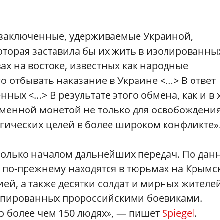
е заключенные, удерживаемые Украиной,
которая заставила бы их жить в изолированны
ах на востоке, известных как народные
о отбывать наказание в Украине <…> В ответ
ных <…> В результате этого обмена, как и в 
менной монетой не только для освобождени
егических целей в более широком конфликте»
 только началом дальнейших передач. По да
 по-прежнему находятся в тюрьмах на Крымс
ей, а также десятки солдат и мирных жителей
купированных пророссийскими боевиками.
о более чем 150 людях», — пишет
Spiegel
.