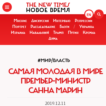
THE NEW TIMES
НОВОЕ ВРЕМЯ
EN
Мнение
Дискуссия
Интервью
Репрессии
Портрет
Расследование
Блоги
/
Украина
Израиль
Навальный
Трамп
Путин
Кремль
Дума
#МИР/ВЛАСТЬ
САМАЯ МОЛОДАЯ В МИРЕ
ПРЕМЬЕР-МИНИСТР
САННА МАРИН
2019.12.11