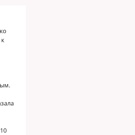
ко
 к
я
1
мым.
азала
 10