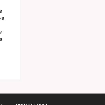
в
ча
им
а