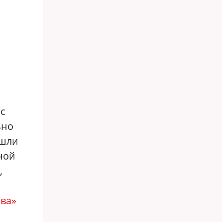
с
ьно
ошли
ной
,
ва»