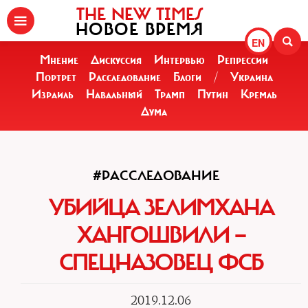
THE NEW TIMES
НОВОЕ ВРЕМЯ
EN
Мнение
Дискуссия
Интервью
Репрессии
Портрет
Расследование
Блоги
/
Украина
Израиль
Навальный
Трамп
Путин
Кремль
Дума
#РАССЛЕДОВАНИЕ
УБИЙЦА ЗЕЛИМХАНА
ХАНГОШВИЛИ —
СПЕЦНАЗОВЕЦ ФСБ
2019.12.06