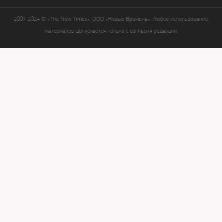
2007-2024 © «The New Times». ООО «Новые Времена». Любое использование
материалов допускается только с согласия редакции.