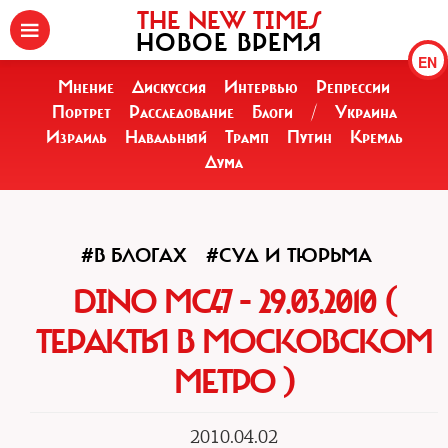
THE NEW TIMES
НОВОЕ ВРЕМЯ
EN
Мнение
Дискуссия
Интервью
Репрессии
Портрет
Расследование
Блоги
/
Украина
Израиль
Навальный
Трамп
Путин
Кремль
Дума
#В БЛОГАХ
#СУД И ТЮРЬМА
DINO MC47 - 29.03.2010 (
ТЕРАКТЫ В МОСКОВСКОМ
МЕТРО )
2010.04.02