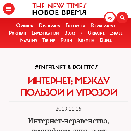
THE NEW TIMES
НОВОЕ ВРЕМЯ
РУ
Opinion
Discussion
Interview
Repressions
Portrait
Investigation
Blogs
/
Ukraine
Israel
Navalny
Trump
Putin
Kremlin
Duma
#INTERNET & POLITICS
ИНТЕРНЕТ: МЕЖДУ
ПОЛЬЗОЙ И УГРОЗОЙ
2019.11.15
Интернет-неравенство,