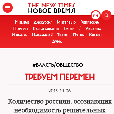
THE NEW TIMES
НОВОЕ ВРЕМЯ
EN
Мнение
Дискуссия
Интервью
Репрессии
Портрет
Расследование
Блоги
/
Украина
Израиль
Навальный
Трамп
Путин
Кремль
Дума
#ВЛАСТЬ/ОБЩЕСТВО
ТРЕБУЕМ ПЕРЕМЕН
2019.11.06
Количество россиян, осознающих
необходимость решительных