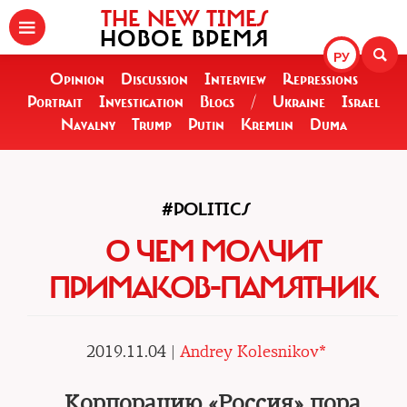
THE NEW TIMES
НОВОЕ ВРЕМЯ
РУ
Opinion
Discussion
Interview
Repressions
Portrait
Investigation
Blogs
/
Ukraine
Israel
Navalny
Trump
Putin
Kremlin
Duma
#POLITICS
О ЧЕМ МОЛЧИТ
ПРИМАКОВ-ПАМЯТНИК
2019.11.04 |
Andrey Kolesnikov*
Корпорацию «Россия» пора