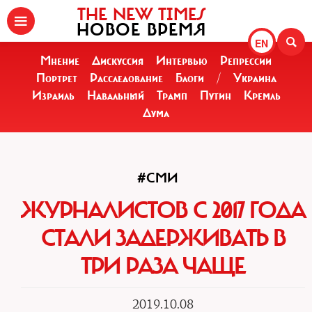
THE NEW TIMES
НОВОЕ ВРЕМЯ
EN
Мнение
Дискуссия
Интервью
Репрессии
Портрет
Расследование
Блоги
/
Украина
Израиль
Навальный
Трамп
Путин
Кремль
Дума
#СМИ
ЖУРНАЛИСТОВ С 2017 ГОДА
СТАЛИ ЗАДЕРЖИВАТЬ В
ТРИ РАЗА ЧАЩЕ
2019.10.08