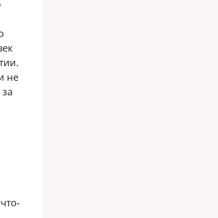
о
о
век
тии.
и не
 за
что-