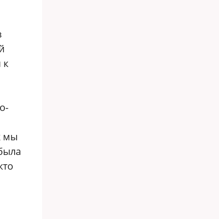
з
й
 к
о-
к мы
 была
кто