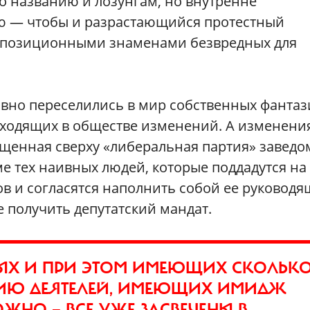
о названию и лозунгам, но внутренне
ью — чтобы и разрастающийся протестный
 оппозиционными знаменами безвредных для
авно переселились в мир собственных фантаз
ходящих в обществе изменений. А изменения
ущенная сверху «либеральная партия» заведо
е тех наивных людей, которые поддадутся на
в и согласятся наполнить собой ее руковод
е получить депутатский мандат.
ЫХ И ПРИ ЭТОМ ИМЕЮЩИХ СКОЛЬКО
ИЮ ДЕЯТЕЛЕЙ, ИМЕЮЩИХ ИМИДЖ
ЖНО — ВСЕ УЖЕ ЗАСВЕЧЕНЫ В