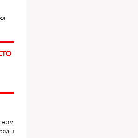
за
СТО
олном
 ряды