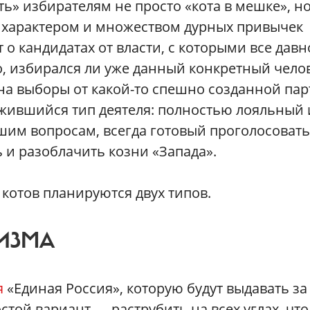
ть» избирателям не просто «кота в мешке», н
м характером и множеством дурных привычек
 о кандидатах от власти, с которыми все давн
о, избирался ли уже данный конкретный чело
 на выборы от какой-то спешно созданной пар
ожившийся тип деятеля: полностью лояльный 
м вопросам, всегда готовый проголосовать
 и разоблачить козни «Запада».
 котов планируются двух типов.
ИЗМА
я
«Единая Россия», которую будут выдавать за 
той вариант — раструбить на всех углах, что