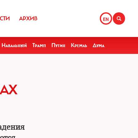
СТИ
АРХИВ
EN
Навальный
Трамп
Путин
Кремль
Дума
РАХ
адения