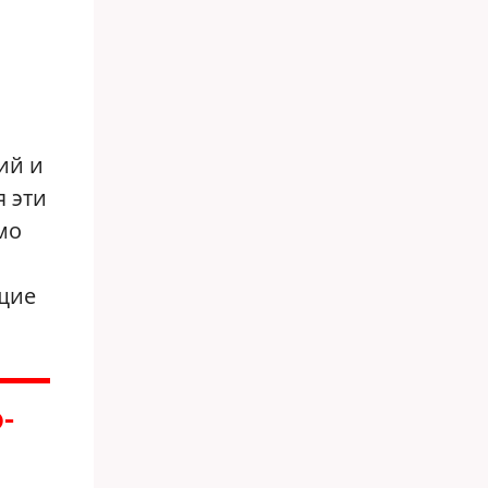
ий и
 эти
мо
ящие
-