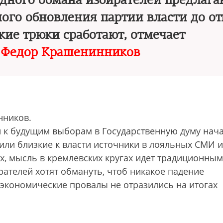
едного обмана избирателей предлага
ного обновления партии власти до от
акие трюки сработают, отмечает
г
Федор Крашенинников
нников.
 к будущим выборам в Государственную думу нача
или близкие к власти источники в лояльных СМИ и
х, мысль в кремлевских кругах идет традиционным
рателей хотят обмануть, чтоб никакое падение
-экономические провалы не отразились на итогах