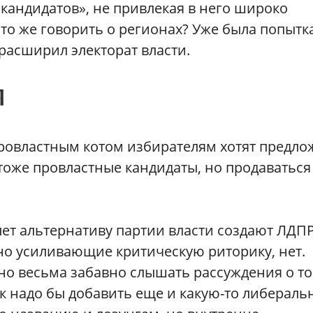
кандидатов», не привлекая в него широко
то же говорить о регионах? Уже была попытк
 расширил электорат власти.
Я
овластным котом избирателям хотят предло
 тоже провластные кандидаты, но продаваться
лет альтернативу партии власти создают ЛДП
о усиливающие критическую риторику, нет.
, но весьма забавно слышать рассуждения о то
к надо бы добавить еще и какую-то либераль