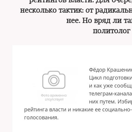
рейтингов власти. Для очер
несколько тактик: от радикаль
нее. Но вряд ли т
политоло
Фёдор Крашени
Цикл подготовки
и как уже сообщ
телеграм-канала
них путем. Изби
рейтинга власти и никакие ее социально
голосования.