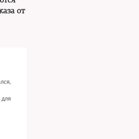
ются
каза от
лся,
 для