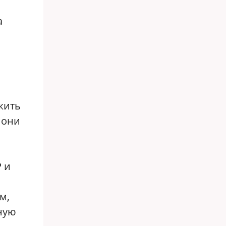
а
жить
 они
Р и
м,
ную