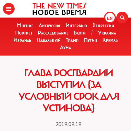
THE NEW TIMES
НОВОЕ ВРЕМЯ
EN
Мнение
Дискуссия
Интервью
Репрессии
Портрет
Расследование
Блоги
/
Украина
Израиль
Навальный
Трамп
Путин
Кремль
Дума
ГЛАВА РОСГВАРДИИ
ВЫСТУПИЛ {ЗА
УСЛОВНЫЙ СРОК ДЛЯ
УСТИНОВА}
2019.09.19