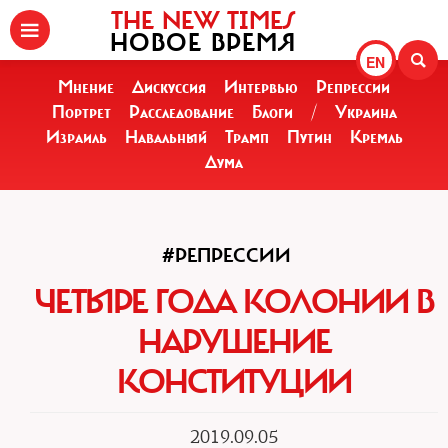
THE NEW TIMES
НОВОЕ ВРЕМЯ
EN
Мнение
Дискуссия
Интервью
Репрессии
Портрет
Расследование
Блоги
/
Украина
Израиль
Навальный
Трамп
Путин
Кремль
Дума
#РЕПРЕССИИ
ЧЕТЫРЕ ГОДА КОЛОНИИ В
НАРУШЕНИЕ
КОНСТИТУЦИИ
2019.09.05