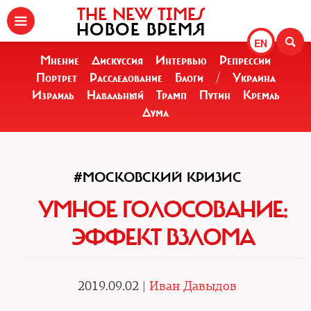
THE NEW TIMES
НОВОЕ ВРЕМЯ
EN
Мнение
Дискуссия
Интервью
Репрессии
Портрет
Расследование
Блоги
/
Украина
Израиль
Навальный
Трамп
Путин
Кремль
Дума
#МОСКОВСКИЙ КРИЗИС
УМНОЕ ГОЛОСОВАНИЕ:
ЭФФЕКТ ВЗЛОМА
2019.09.02 |
Иван Давыдов