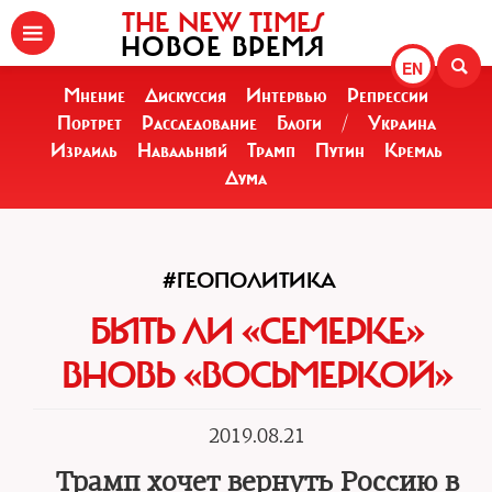
THE NEW TIMES
НОВОЕ ВРЕМЯ
EN
Мнение
Дискуссия
Интервью
Репрессии
Портрет
Расследование
Блоги
/
Украина
Израиль
Навальный
Трамп
Путин
Кремль
Дума
#ГЕОПОЛИТИКА
БЫТЬ ЛИ «СЕМЕРКЕ»
ВНОВЬ «ВОСЬМЕРКОЙ»
2019.08.21
Трамп хочет вернуть Россию в