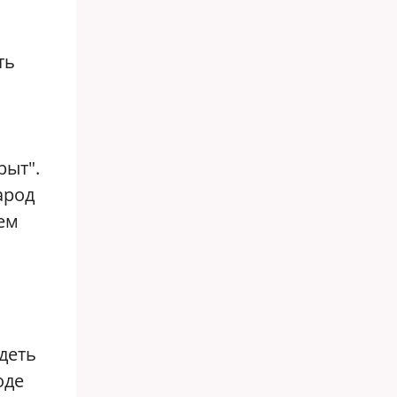
ть
рыт".
арод
чем
деть
оде