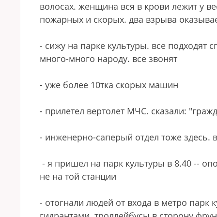
волосах. женщина вся в крови лежит у в
пожарных и скорых. два взрыва оказыва
- сижу на парке культуры. все подходят 
много-много народу. все звонят
- уже более 10тка скорых машин
- прилетел вертолет МЧС. сказали: "граж
- инженерно-саперый отдел тоже здесь. 
- я пришел на парк культуры в 8.40 -- оп
не на той станции
- отогнали людей от входа в метро парк
гидрантами. троллейбусы в сторону фрун