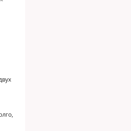
двух
олго,