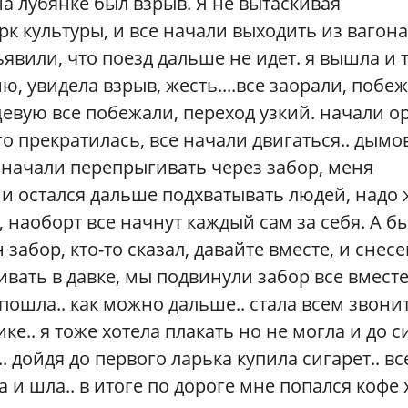
на лубянке был взрыв. Я не вытаскивая
к культуры, и все начали выходить из вагона
ъявили, что поезд дальше не идет. я вышла и т
, увидела взрыв, жесть....все заорали, побеж
цевую все побежали, переход узкий. начали о
 прекратилась, все начали двигаться.. дымов
, начали перепрыгивать через забор, меня
и остался дальше подхватывать людей, надо ж
, наоборт все начнут каждый сам за себя. А б
забор, кто-то сказал, давайте вместе, и снес
ивать в давке, мы подвинули забор все вместе
 пошла.. как можно дальше.. стала всем звонит
ке.. я тоже хотела плакать но не могла и до с
. дойдя до первого ларька купила сигарет.. вс
 и шла.. в итоге по дороге мне попался кофе х