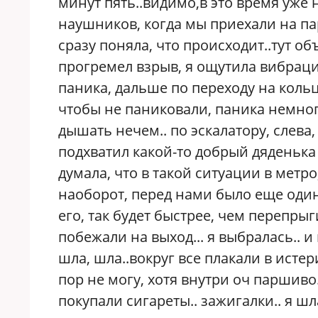
минут пять..видимо,в это время уже 
наушников, когда мы приехали на пар
сразу поняла, что происходит..тут об
прогремел взрыв, я ощутила вибрацию
паника, дальше по переходу на коль
чтобы не паниковали, паника немного
дышать нечем.. по эскалатору, слева
подхватил какой-то добрый дяденька 
думала, что в такой ситуации в метро
наоборот, перед нами было еще один 
его, так будет быстрее, чем перепрыг
побежали на выход... я выбралась.. и
шла, шла..вокруг все плакали в истери
пор не могу, хотя внутри оч паршиво.
покупали сигареты.. зажигалки.. я шла