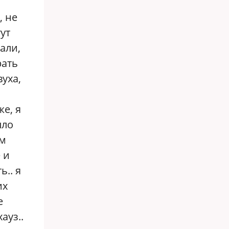
, не
ут
али,
рать
уха,
е, я
ыло
ем
 и
ь.. я
их
е
ауз..