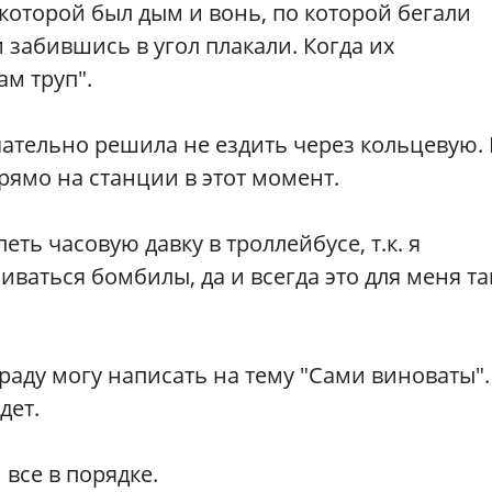
 которой был дым и вонь, по которой бегали
 забившись в угол плакали. Когда их
ам труп".
чательно решила не ездить через кольцевую. 
рямо на станции в этот момент.
ть часовую давку в троллейбусе, т.к. я
ливаться бомбилы, да и всегда это для меня т
раду могу написать на тему "Сами виноваты".
дет.
все в порядке.