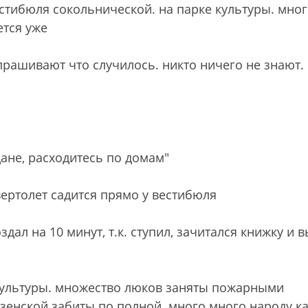
естибюля сокольнической. на парке культуры. мно
ется уже
спрашивают что случилось. никто ничего не знают.
дане, расходитесь по домам"
вертолет садится прямо у вестибюля
оздал на 10 минут, т.к. ступил, зачитался книжку и
 культуры. множество люков заняты пожарными
зенской забиты по полной. много много народу к