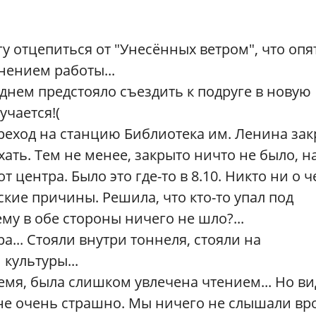
гу отцепиться от "Унесённых ветром", что опя
лнением работы...
а днем предстояло съездить к подруге в новую
учается!(
реход на станцию Библиотека им. Ленина зак
хать. Тем не менее, закрыто ничто не было, н
т центра. Было это где-то в 8.10. Никто ни о 
ские причины. Решила, что кто-то упал под
ему в обе стороны ничего не шло?...
ра... Стояли внутри тоннеля, стояли на
культуры...
емя, была слишком увлечена чтением... Но ви
 мне очень страшно. Мы ничего не слышали вр