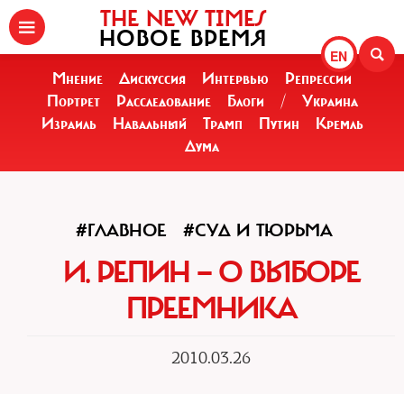
THE NEW TIMES
НОВОЕ ВРЕМЯ
EN
Мнение
Дискуссия
Интервью
Репрессии
Портрет
Расследование
Блоги
/
Украина
Израиль
Навальный
Трамп
Путин
Кремль
Дума
#ГЛАВНОЕ
#СУД И ТЮРЬМА
И. РЕПИН — О ВЫБОРЕ
ПРЕЕМНИКА
2010.03.26