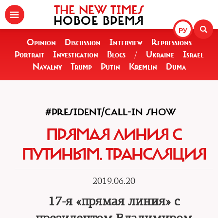
THE NEW TIMES
НОВОЕ ВРЕМЯ
РУ
Opinion
Discussion
Interview
Repressions
Portrait
Investigation
Blogs
/
Ukraine
Israel
Navalny
Trump
Putin
Kremlin
Duma
#PRESIDENT/CALL-IN SHOW
ПРЯМАЯ ЛИНИЯ С
ПУТИНЫМ. ТРАНСЛЯЦИЯ
2019.06.20
17-я «прямая линия» с