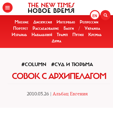
THE NEW TIMES
НОВОЕ ВРЕМЯ
EN
Мнение
Дискуссия
Интервью
Репрессии
Портрет
Расследование
Блоги
/
Украина
Израиль
Навальный
Трамп
Путин
Кремль
Дума
#COLUMN
#СУД И ТЮРЬМА
СОВОК С АРХИПЕЛАГОМ
2010.03.26 |
Альбац Евгения