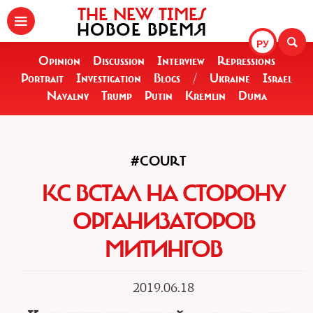
THE NEW TIMES
НОВОЕ ВРЕМЯ
РУ
Opinion
Discussion
Interview
Repressions
Portrait
Investigation
Blogs
/
Ukraine
Israel
Navalny
Trump
Putin
Kremlin
Duma
#COURT
КС ВСТАЛ НА СТОРОНУ
ОРГАНИЗАТОРОВ
МИТИНГОВ
2019.06.18