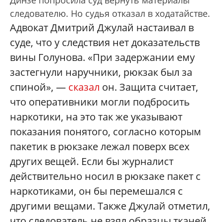
Динзе попросила суд вернуть материалы
следователю. Но судья отказал в ходатайстве.
Адвокат Дмитрий Джулай настаивал в
суде, что у следствия нет доказательств
вины Голунова. «При задержании ему
застегнули наручники, рюкзак был за
спиной», —
сказал
он. Защита считает,
что оперативники могли подбросить
наркотики, на это так же указывают
показания понятого, согласно которым
пакетик в рюкзаке лежал поверх всех
других вещей. Если бы журналист
действительно носил в рюкзаке пакет с
наркотиками, он бы перемешался с
другими вещами. Также Джулай отметил,
что следователь не взял образцы тканей