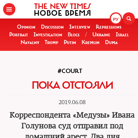
THE NEW TIMES
НОВОЕ ВРЕМЯ
РУ
Opinion
Discussion
Interview
Repressions
Portrait
Investigation
Blogs
/
Ukraine
Israel
Navalny
Trump
Putin
Kremlin
Duma
#COURT
ПОКА ОТСТОЯЛИ
2019.06.08
Корреспондента «Медузы» Ивана
Голунова суд отправил под
домашний арест. Два дня