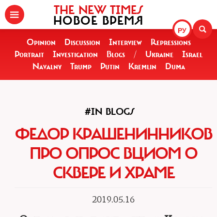
THE NEW TIMES
НОВОЕ ВРЕМЯ
РУ
Opinion
Discussion
Interview
Repressions
Portrait
Investigation
Blogs
/
Ukraine
Israel
Navalny
Trump
Putin
Kremlin
Duma
#IN BLOGS
ФЕДОР КРАШЕНИННИКОВ
ПРО ОПРОС ВЦИОМ О
СКВЕРЕ И ХРАМЕ
2019.05.16