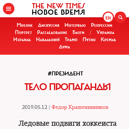
THE NEW TIMES
НОВОЕ ВРЕМЯ
EN
Мнение
Дискуссия
Интервью
Репрессии
Портрет
Расследование
Блоги
/
Украина
Израиль
Навальный
Трамп
Путин
Кремль
Дума
#ПРЕЗИДЕНТ
ТЕЛО ПРОПАГАНДЫ
2019.05.12 |
Федор Крашенинников
Ледовые подвиги хоккеиста