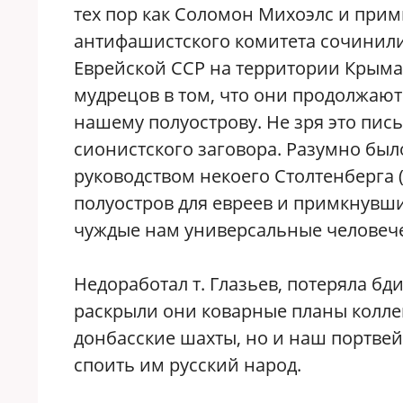
тех пор как Соломон Михоэлс и при
антифашистского комитета сочинили
Еврейской ССР на территории Крыма
мудрецов в том, что они продолжают
нашему полуострову. Не зря это пис
сионистского заговора. Разумно был
руководством некоего Столтенберга 
полуостров для евреев и примкнувш
чуждые нам универсальные человече
Недоработал т. Глазьев, потеряла бд
раскрыли они коварные планы колле
донбасские шахты, но и наш портве
споить им русский народ.