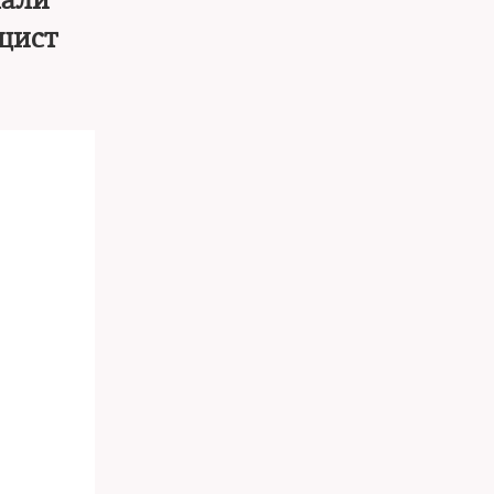
чали
цист