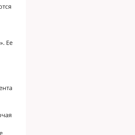
ются
. Ее
ента
ючая
е