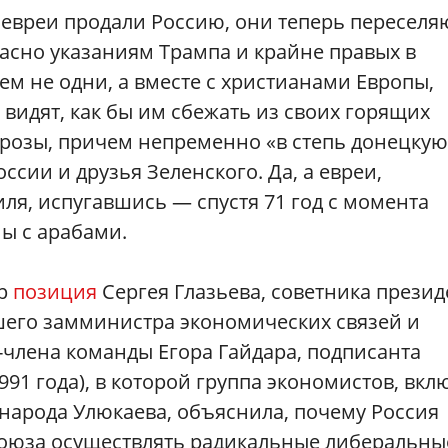
о евреи продали Россию, они теперь переселя
ласно указаниям Трампа и крайне правых в
ем не одни, а вместе с христианами Европы,
 видят, как бы им сбежать из своих горящих
розы, причем непременно «в степь донецкую»
ссии и друзья Зеленского. Да, а евреи,
иля, испугавшись — спустя 71 год с момента
ны с арабами.
ор
позиция
Сергея Глазьева, советника презид
шего замминистра экономических связей и
-члена команды Егора Гайдара, подписанта
91 года), в которой группа экономистов, вкл
народа Улюкаева, объяснила, почему Россия
 Союза осуществлять радикальные либеральны