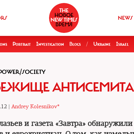
ORS
NEWS
ions
Portrait
Investigation
Blogs
/
Ukraine
Israel
POWER/SOCIETY
БЕЖИЩЕ АНТИСЕМИТА
.12 |
Andrey Kolesnikov*
азьев и газета «Завтра» обнаружили 