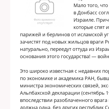
Мало того, чт
в Донбасс сог
Израиле. Прич
которые спят и
парижей и берлинов от исламской уг
зачистят под новых жильцов враги Ро
натурально, переедут оттуда из Изра
основания этого государства! — вой
Это широко известная с недавних п
по экономике и академика РАН, быв
министра экономических связей, экс
Альпбахской декларации (сентябрь 19
впоследствии разоблаченного врага 
должна одна, без других республик