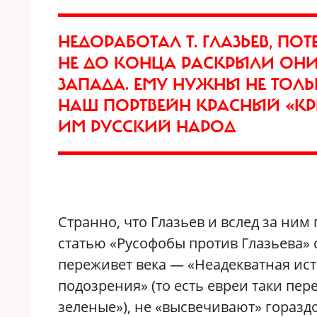
НЕДОРАБОТАЛ Т. ГЛАЗЬЕВ, ПОТ
НЕ ДО КОНЦА РАСКРЫЛИ ОН
ЗАПАДА. ЕМУ НУЖНЫ НЕ ТОЛ
НАШ ПОРТВЕЙН КРАСНЫЙ «КР
ИМ РУССКИЙ НАРОД
Странно, что Глазьев и вслед за ни
статью «Русофобы против Глазьева» 
переживет века — «Неадекватная ист
подозрения» (то есть евреи таки пе
зеленые»), не «высвечивают» горазд