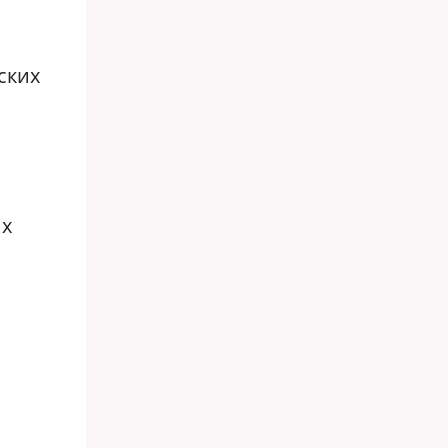
ских
их