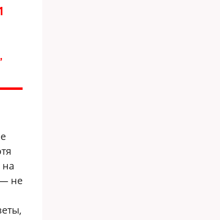
М
,
не
отя
 на
 — не
зеты,