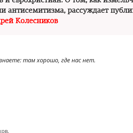
 и еврохристиан. О том, как измель
и антисемитизма, рассуждает публи
рей Колесников
знаете: там хорошо, где нас нет.
ков.