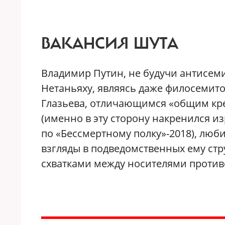
ВАКАНСИЯ ШУТА
Владимир Путин, не будучи антисемит
Нетаньяху, являясь даже филосемито
Глазьева, отличающимся «общим кре
(именно в эту сторону накренился и
по «Бессмертному полку»-2018), лю
взгляды в подведомственных ему стру
схватками между носителями против