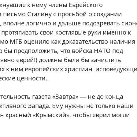
мкнувшие к нему члены Еврейского
 письмо Сталину с просьбой о создании
, вполне логично и дальше подозревать сион
 протягивать свои костлявые руки именно к
ьмо МГБ оценило как доказательство наличия
о бы предположить, что войска НАТО под
(явно еврей!) должны были бы зачистить
их к ним европейских христиан, исповедующ
ские ценности.
ительность газета «Завтра» — не до конца
ктивного Запада. Ему нужны не только наши
йн красный «Крымский», чтобы евреи могли