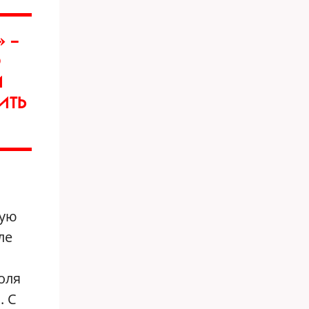
» —
О
И
ИТЬ
ную
ле
оля
. С