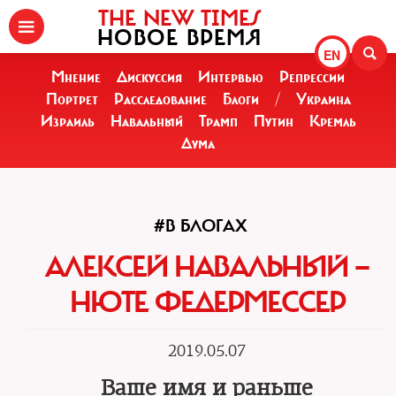
THE NEW TIMES
НОВОЕ ВРЕМЯ
EN
Мнение
Дискуссия
Интервью
Репрессии
Портрет
Расследование
Блоги
/
Украина
Израиль
Навальный
Трамп
Путин
Кремль
Дума
#В БЛОГАХ
АЛЕКСЕЙ НАВАЛЬНЫЙ —
НЮТЕ ФЕДЕРМЕССЕР
2019.05.07
Ваше имя и раньше