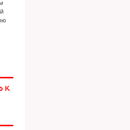
м
ий
ию
Ь К