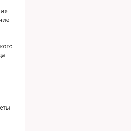
шие
ение
кого
да
кеты