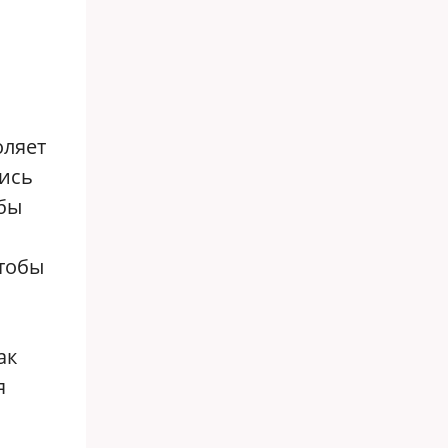
оляет
ись
обы
чтобы
ак
я