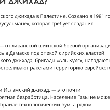
ИЙ ДЖИХАД?
ого джихада в Палестине. Создано в 1981 г
усульмане», которая требует создания
 — от ливанской шиитской боевой организац
сь в Дамаске под опекой сирийских властей.
го джихада, бригады «Аль-Кудс», нападают 
бстреливают ракетами территорию еврейског
 и Исламский джихад, — это почти
ятная безработица. Население Газы не може
зраиле технологический бум, а рядом