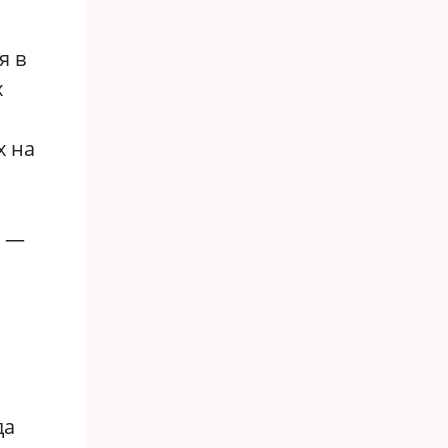
я в
х
х на
) —
да