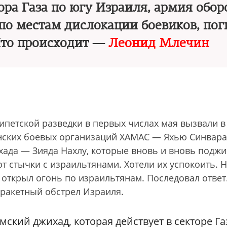
ора Газа по югу Израиля, армия обо
 по местам дислокации боевиков, по
 Что происходит —
Леонид Млечин
ипетской разведки в первых числах мая вызвали в
нских боевых организаций ХАМАС — Яхью Синвара
хада — Зияда Нахлу, которые вновь и вновь подж
ют стычки с израильтянами. Хотели их успокоить. 
 открыл огонь по израильтянам. Последовал ответ
 ракетный обстрел Израиля.
ский джихад, которая действует в секторе Га