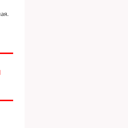
ая.
И