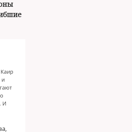
роны
гибшие
 Каир
 и
игают
Но
. И
за,