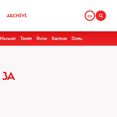
ARCHIVE
РУ
Navalny
Trump
Putin
Kremlin
Duma
 ЗА