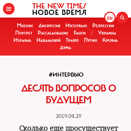
THE NEW TIMES
НОВОЕ ВРЕМЯ
EN
Мнение
Дискуссия
Интервью
Репрессии
Портрет
Расследование
Блоги
/
Украина
Израиль
Навальный
Трамп
Путин
Кремль
Дума
#ИНТЕРВЬЮ
ДЕСЯТЬ ВОПРОСОВ О
БУДУЩЕМ
2019.04.29
Сколько еще просуществует