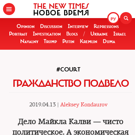
THE NEW TIMES
НОВОЕ ВРЕМЯ
РУ
Opinion
Discussion
Interview
Repressions
Portrait
Investigation
Blogs
/
Ukraine
Israel
Navalny
Trump
Putin
Kremlin
Duma
#COURT
ГРАЖДАНСТВО ПОДВЕЛО
2019.04.13 |
Aleksey Kondaurov
Дело Майкла Калви — чисто
политическое. А экономическая