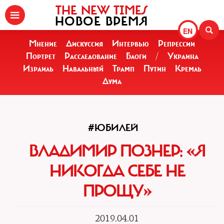
THE NEW TIMES
НОВОЕ ВРЕМЯ
EN
Мнение
Дискуссия
Интервью
Репрессии
Портрет
Расследование
Блоги
/
Украина
Израиль
Навальный
Трамп
Путин
Кремль
Дума
#ЮБИЛЕЙ
ВЛАДИМИР ПОЗНЕР: «Я
НИКОГДА СЕБЕ НЕ
ПРОЩУ»
2019.04.01