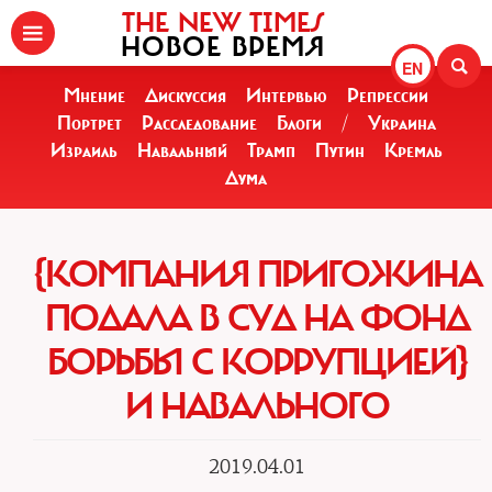
THE NEW TIMES
НОВОЕ ВРЕМЯ
EN
Мнение
Дискуссия
Интервью
Репрессии
Портрет
Расследование
Блоги
/
Украина
Израиль
Навальный
Трамп
Путин
Кремль
Дума
{КОМПАНИЯ ПРИГОЖИНА
ПОДАЛА В СУД НА ФОНД
БОРЬБЫ С КОРРУПЦИЕЙ}
И НАВАЛЬНОГО
2019.04.01