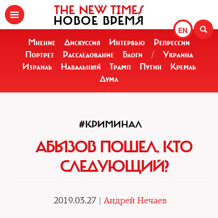
THE NEW TIMES
НОВОЕ ВРЕМЯ
EN
Мнение
Дискуссия
Интервью
Репрессии
Портрет
Расследование
Блоги
/
Украина
Израиль
Навальный
Трамп
Путин
Кремль
Дума
#КРИМИНАЛ
АБЫЗОВ ПОШЕЛ. КТО
СЛЕДУЮЩИЙ?
2019.03.27 |
Андрей Нечаев