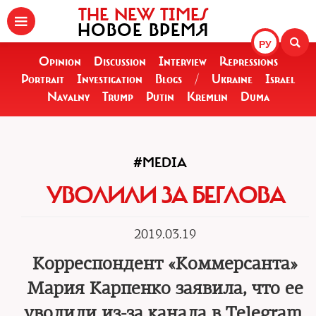
THE NEW TIMES
НОВОЕ ВРЕМЯ
РУ
Opinion
Discussion
Interview
Repressions
Portrait
Investigation
Blogs
/
Ukraine
Israel
Navalny
Trump
Putin
Kremlin
Duma
#MEDIA
УВОЛИЛИ ЗА БЕГЛОВА
2019.03.19
Корреспондент «Коммерсанта»
Мария Карпенко заявила, что ее
уволили из-за канала в Telegram,