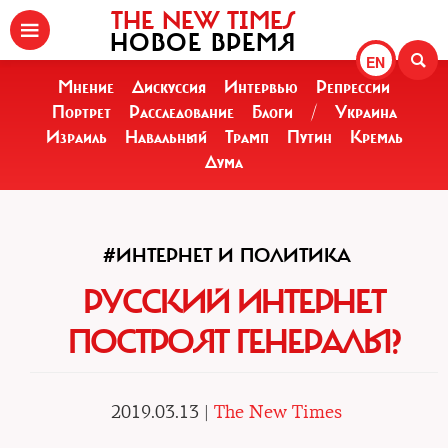
THE NEW TIMES
НОВОЕ ВРЕМЯ
EN
Мнение
Дискуссия
Интервью
Репрессии
Портрет
Расследование
Блоги
/
Украина
Израиль
Навальный
Трамп
Путин
Кремль
Дума
#ИНТЕРНЕТ И ПОЛИТИКА
РУССКИЙ ИНТЕРНЕТ
ПОСТРОЯТ ГЕНЕРАЛЫ?
2019.03.13 |
The New Times