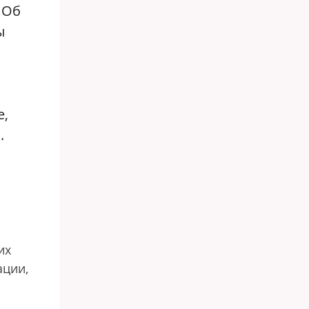
 Об
ы
е,
.
их
ации,