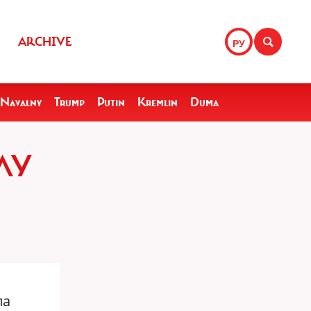
ARCHIVE
РУ
Navalny
Trump
Putin
Kremlin
Duma
ЛУ
ла