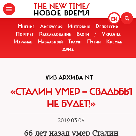
THE NEW TIMES
НОВОЕ ВРЕМЯ
EN
Мнение
Дискуссия
Интервью
Репрессии
Портрет
Расследование
Блоги
/
Украина
Израиль
Навальный
Трамп
Путин
Кремль
Дума
#ИЗ АРХИВА NT
«СТАЛИН УМЕР — СВАДЬБЫ
НЕ БУДЕТ!»
2019.03.05
66 лет назад умер Сталин