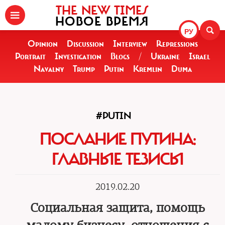
THE NEW TIMES
НОВОЕ ВРЕМЯ
РУ
Opinion
Discussion
Interview
Repressions
Portrait
Investigation
Blogs
/
Ukraine
Israel
Navalny
Trump
Putin
Kremlin
Duma
#PUTIN
ПОСЛАНИЕ ПУТИНА:
ГЛАВНЫЕ ТЕЗИСЫ
2019.02.20
Социальная защита, помощь