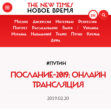
THE NEW TIMES
НОВОЕ ВРЕМЯ
EN
Мнение
Дискуссия
Интервью
Репрессии
Портрет
Расследование
Блоги
/
Украина
Израиль
Навальный
Трамп
Путин
Кремль
Дума
#ПУТИН
ПОСЛАНИЕ-2019: ОНЛАЙН
ТРАНСЛЯЦИЯ
2019.02.20