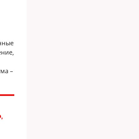
енные
ение,
ма –
,