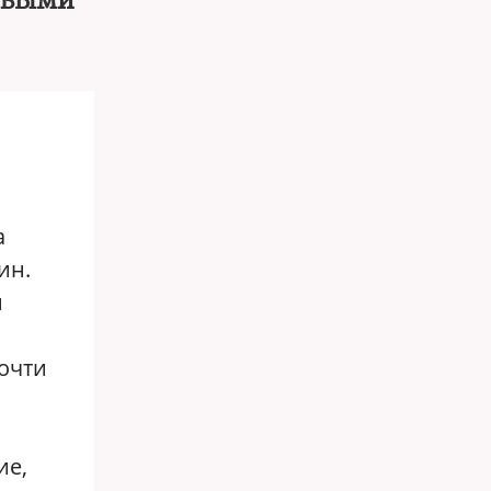
совыми
а
ин.
и
почти
ие,