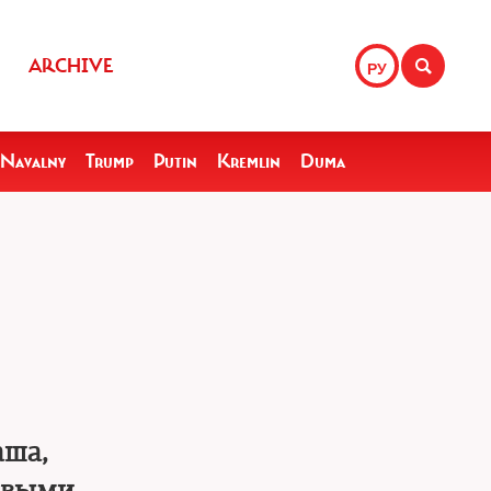
ARCHIVE
РУ
Navalny
Trump
Putin
Kremlin
Duma
аша,