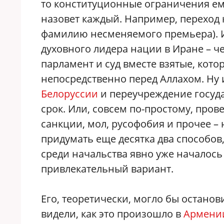
то конституционные ограничения ем
назовет каждый. Например, переход к
фамилию несменяемого премьера). И
духовного лидера нации в Иране – че
парламент и суд вместе взятые, кото
непосредственно перед Аллахом. Ну и
Белоруссии
и переучреждение госуда
срок. Или, совсем по-простому, про
санкции, мол, русофобия и прочее –
придумать еще десятка два способов
среди начальства явно уже началось
привлекательный вариант.
Его, теоретически, могло бы остано
видели, как это произошло в
Армени