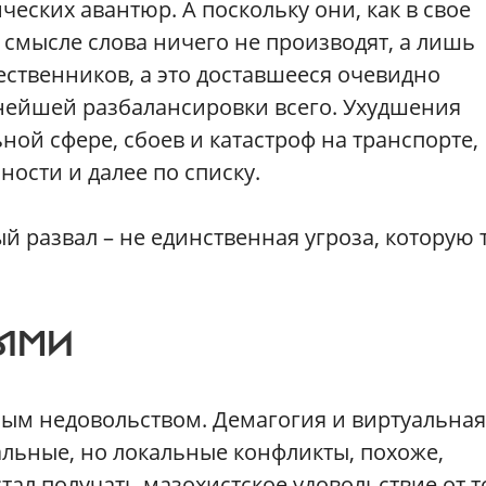
ческих авантюр. А поскольку они, как в свое
 смысле слова ничего не производят, а лишь
шественников, а это доставшееся очевидно
нейшей разбалансировки всего. Ухудшения
ной сфере, сбоев и катастроф на транспорте,
ости и далее по списку.
ый развал – не единственная угроза, которую 
НЫМИ
дным недовольством. Демагогия и виртуальная
альные, но локальные конфликты, похоже,
тал получать мазохистское удовольствие от т