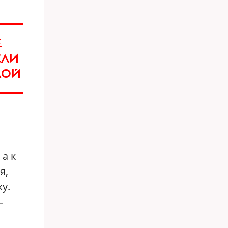
Е
СЛИ
ЛОЙ
 а к
я,
у.
–