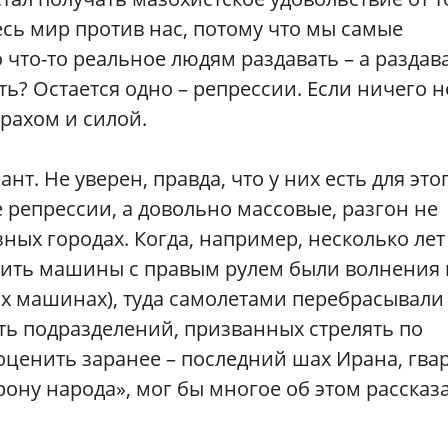
есь мир против нас, потому что мы самые
 что-то реальное людям раздавать – а раздав
ть? Остается одно – репрессии. Если ничего н
трахом и силой.
т. Не уверен, правда, что у них есть для это
 репрессии, а довольно массовые, разгон не
зных городах. Когда, например, несколько лет
етить машины с правым рулем были волнения 
ких машинах), туда самолетами перебрасывали
ь подразделений, призванных стрелять по
оценить заранее – последний шах Ирана, гва
ону народа», мог бы многое об этом рассказа