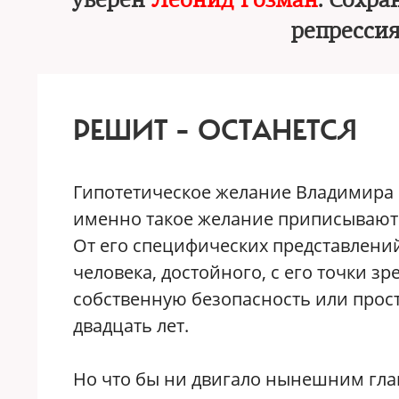
уверен
Леонид Гозман
. Сохр
репресси
РЕШИТ – ОСТАНЕТСЯ
Гипотетическое желание Владимира П
именно такое желание приписывают 
От его специфических представлений
человека, достойного, с его точки зр
собственную безопасность или прост
двадцать лет.
Но что бы ни двигало нынешним глав