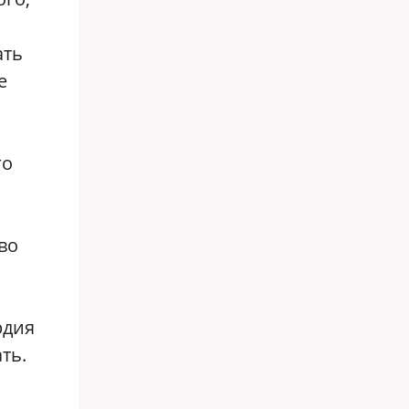
ать
е
го
во
рдия
ть.