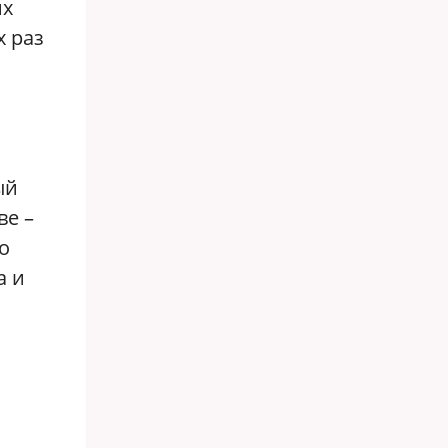
их
х раз
ый
ве –
о
а и