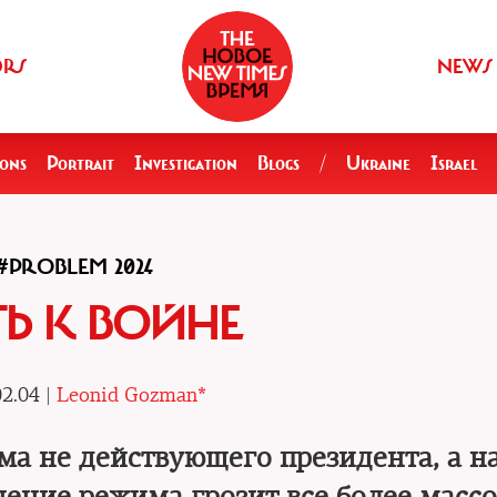
ORS
NEWS
ions
Portrait
Investigation
Blogs
/
Ukraine
Israel
#PROBLEM 2024
ТЬ К ВОЙНЕ
2.04 |
Leonid Gozman*
ма не действующего президента, а н