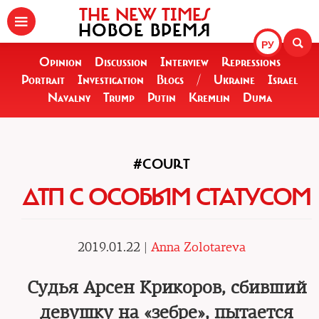
THE NEW TIMES
НОВОЕ ВРЕМЯ
РУ
Opinion
Discussion
Interview
Repressions
Portrait
Investigation
Blogs
/
Ukraine
Israel
Navalny
Trump
Putin
Kremlin
Duma
#COURT
ДТП С ОСОБЫМ СТАТУСОМ
2019.01.22 |
Anna Zolotareva
Судья Арсен Крикоров, сбивший
девушку на «зебре», пытается